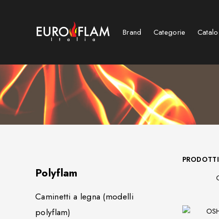
Brand
Categorie
Catalo
Caminetti a fiamma rovesciata
Outdoor table - Tavolini lounge cooking heating
PRODOTTI
Polyflam
Caminetti a legna (modelli
polyflam)