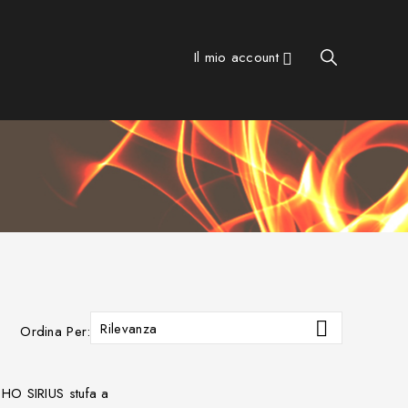
Il mio account


Rilevanza
Ordina Per: