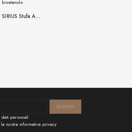
IRIUS Stufa A...
i dati personali
 la nostra
informativa privacy