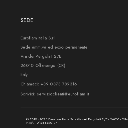
SEDE
Euroflam Italia S.r.l.
Sede amm.va ed expo permanente
Via dei Pergolati 2/E
26010 Offanengo (CR)
Italy
Chiamaci:
+39 0373 789316
Scrivici:
servizioclienti@euroflam.it
© 2010 -
2026 Euroflam Italia Srl - Via dei Pergolati 2/E - 26010 - Offa
P.IVA IT01266340197