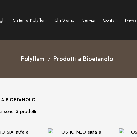
ghi
Sistema Polyflam
Chi Siamo
Servizi
Contatti
News
Stufe e caminetti a pellet
Caminetti su misura speciali
Caminetti e Stufe elettrici
BARBECUE KAMADO GRIGLIE
Polyflam
Prodotti a Bioetanolo
 A BIOETANOLO
Ci sono 3 prodotti.