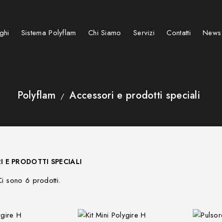
ghi
Sistema Polyflam
Chi Siamo
Servizi
Contatti
News
Stufe e caminetti a pellet
Caminetti su misura speciali
Caminetti e Stufe elettrici
BARBECUE KAMADO GRIGLIE
Polyflam
Accessori e prodotti speciali
 E PRODOTTI SPECIALI
Ci sono 6 prodotti.