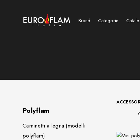
Brand
Categorie
Catalo
Caminetti a fiamma rovesciata
Outdoor table - Tavolini lounge cooking heating
ACCESSORI
Polyflam
Caminetti a legna (modelli
polyflam)