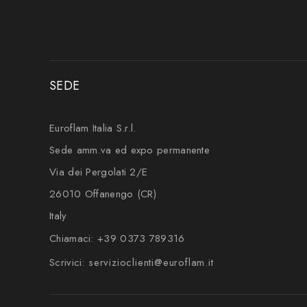
SEDE
Euroflam Italia S.r.l.
Sede amm.va ed expo permanente
Via dei Pergolati 2/E
26010 Offanengo (CR)
Italy
Chiamaci:
+39 0373 789316
Scrivici:
servizioclienti@euroflam.it