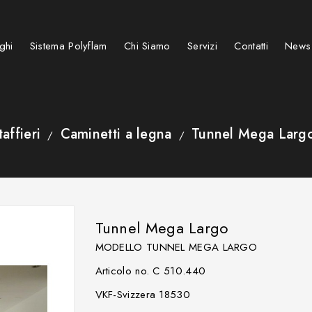
ghi
Sistema Polyflam
Chi Siamo
Servizi
Contatti
News
Stufe e caminetti a pellet
Caminetti su misura speciali
Caminetti e Stufe elettrici
BARBECUE KAMADO GRIGLIE
taffieri
Caminetti a legna
Tunnel Mega Larg
Tunnel Mega Largo
MODELLO TUNNEL MEGA LARGO
Articolo no. C 510.440
VKF-Svizzera 18530