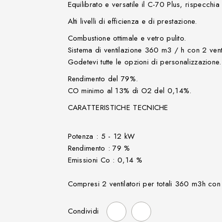
Equilibrato
e
versatile
il
C
-
70 Plus,
rispecchia 
Alti livelli di
efficienza e di
prestazione
.
Combustione
ottimale e
vetro pulito
.
Sistema di ventilazione
360
m3
/
h
con
2 ven
Godetevi
tutte
le
opzioni di personalizzazione
.
Rendimento
del
79
%.
CO
minimo
al 13%
di O2
del
0,14
%.
CARATTERISTICHE TECNICHE
Potenza : 5 - 12 kW
Rendimento : 79 %
Emissioni Co : 0,14 %
Compresi 2 ventilatori per totali 360 m3h con 
Condividi