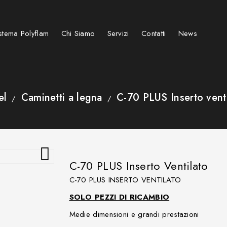
stema Polyflam
Chi Siamo
Servizi
Contatti
News
Stufe e caminetti a pellet
Caminetti su misura speciali
Caminetti e Stufe elettrici
BARBECUE KAMADO GRIGLIE
el
Caminetti a legna
C-70 PLUS Inserto vent

C-70 PLUS Inserto Ventilato
C-70 PLUS INSERTO VENTILATO
SOLO PEZZI DI RICAMBIO
Medie dimensioni e grandi prestazioni