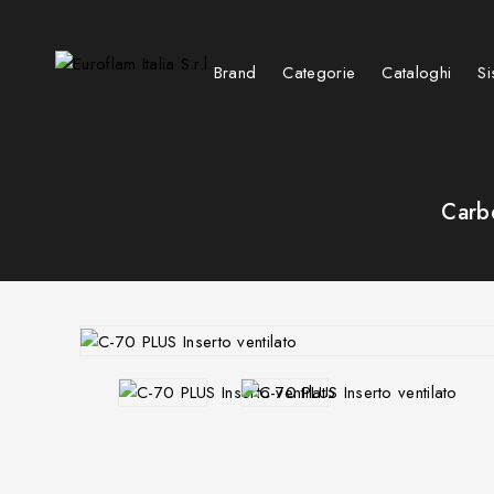
Brand
Categorie
Cataloghi
Si
Caminetti a fiamma rovesciata
Outdoor table - Tavolini lounge cooking heating
Carb