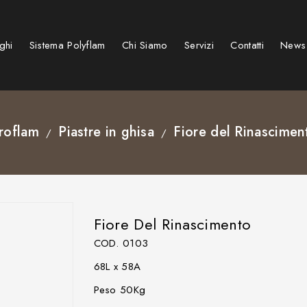
ghi
Sistema Polyflam
Chi Siamo
Servizi
Contatti
News
Stufe e caminetti a pellet
Caminetti su misura speciali
Caminetti e Stufe elettrici
BARBECUE KAMADO GRIGLIE
roflam
Piastre in ghisa
Fiore del Rinascimen
Fiore Del Rinascimento
COD. 0103
68L x 58A
Peso 50Kg