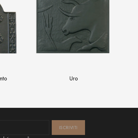
nto
Uro