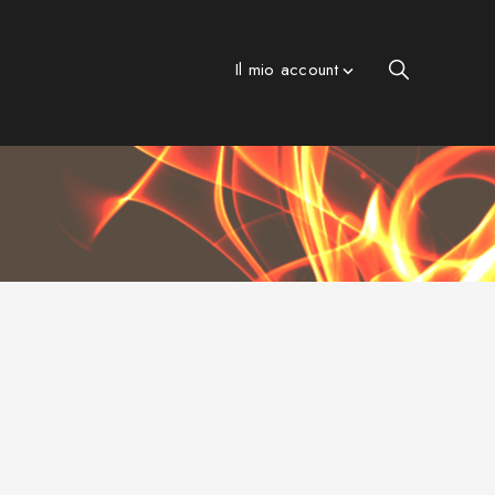
Il mio account

s