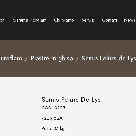
ghi
Sistema Polyflam
Chi Siamo
Servizi
Contatti
News
Stufe e caminetti a pellet
Caminetti su misura speciali
Caminetti e Stufe elettrici
BARBECUE KAMADO GRIGLIE
uroflam
Piastre in ghisa
Semis Felurs de Ly
Semis Felurs De Lys
COD. 0125
72L x 52A
Peso 37 kg