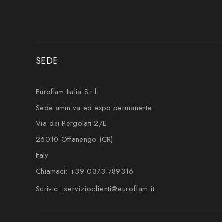
SEDE
Euroflam Italia S.r.l.
Sede amm.va ed expo permanente
Via dei Pergolati 2/E
26010 Offanengo (CR)
Italy
Chiamaci:
+39 0373 789316
Scrivici:
servizioclienti@euroflam.it